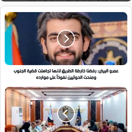
عمرو
البيض:
رفضنا
خارطة
الطريق
لأنها
تجاهلت
قضية
الجنوب
ومنحت
عمرو البيض: رفضنا خارطة الطريق لأنها تجاهلت قضية الجنوب
الحوثيين
ومنحت الحوثيين نفوذاً على موارده
نفوذاً
على
الهيئة
موارده
الإدارية
للجمعية
الوطنية
تشيد
بمليونية
"التصعيد