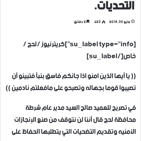
التحديات.
مايو 30, 2018
423
2 دقائق
[su_label type=”info”]كريترنيوز /لحج /
خاص[/su_label]
(( يا أيها الذين امنو اذا جائكم فاسق بنبأ فتبينو أن
تصيبوا قوما بجهاله وتصبحو على مافعلتم نادمين ))
في تصريح للعميد صالح السيد مدير عام شرطة
محافظة لحج قال أننا لن نتوقف من صنع الإنجازات
الأمنيه وتقديم التضحيات التي يتطلبها الحفاظ على