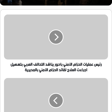
رئيس
عمليات
الحزام
الأمني
باحور
يناشد
التحالف
العربي
بتسهيل
اجراءت
رئيس عمليات الحزام الأمني باحور يناشد التحالف العربي بتسهيل
العلاج
اجراءت العلاج لقائد الحزام الأمني بالمديرية
لقائد
الحزام
إقامة
الأمني
مجلس
بالمديرية
عزاء
للفقيد
المهندس
غالب
مسعد