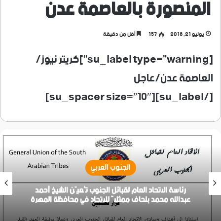
المنصورة بالعاصمة عدن
يوليو 21, 2018
157
أقل من دقيقة
[su_label type=”warning”]كريتر نيوز/
العاصمة عدن/عاجل
[/su_label][su_spacer size=”10″]
الجنوب العربي
رئاسة الاتحاد العام لقبائل الجنوب تُعيّن الشيخ أحمد
عبدالله محمد بلحاف ممثلاً للاتحاد في محافظة المهرة