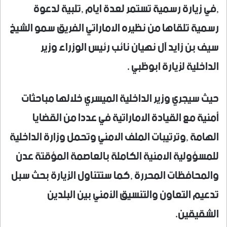
,في زيارة رسمية تستمر لعدة ايام ,تلبية لدعوة
رسمية تلقاها من نظيره الاماراتي الفريق سمو الشيخ
سيف بن زايد آل نهيان نائب رئيس الوزراء وزير
الداخلية لزيارة ابوظبي .
حيث سيجري وزير الداخلية الميسري خلالها مباحثات
أمنية مع القيادة الاماراتية في عددا من القضايا
الهامة ,وترتيبات الملف الامني وتحمل وزارة الداخلية
للمسؤولية الامنية الكاملة بالعاصمة المؤقتة عدن
والمحافظات المحررة ,كما ستتناول الزيارة بحث سبل
تدعيم التعاون والتنسيق الأمني بين البلدين
الشقيقين.