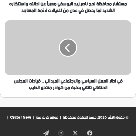
واستنكاره
مستشار محافظة لحج ناصر زيد اليوسفي معبراً عن ادانته واستنكاره
الشديد
الشديد لما يحصل في عدن من اغتيالات لائمة المساجد
لما
يحصل
في
في
اطار
عدن
العمل
من
السياسي
اغتيالات
والاجتماعي
لائمة
الميداني
المساجد
..
قيادات
المجلس
الانتقالي
في اطار العمل السياسي والاجتماعي الميداني .. قيادات المجلس
تلتقي
الانتقالي تلتقي بنخبة من كوادر منتدى الطيب
بنخبة
من
كوادر
منتدى
الطيب
© حقوق النشر 2026، جميع الحقوق محفوظة | موقع كريتر نيوز |
Crater New
|
فيسبوك
‫X
انستقرام
تيلقرام