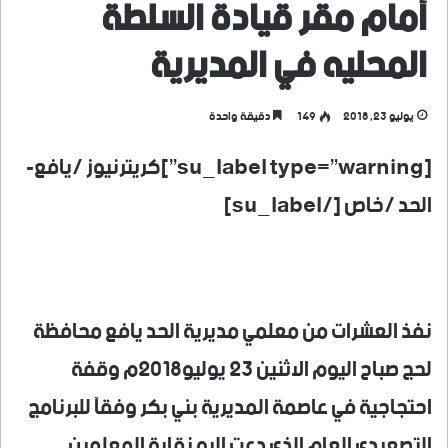
أمام مقر قيادة السلطة
المحليه في المديرية
يوليو 23, 2018
149
دقيقة واحدة
[su_label type=”warning”]كريترنيوز /يافع-
الحد /خاص [/su_label]
نفذ العشرات من معلمي مديرية الحد يافع محافظة
لحج صباح اليوم الاثنين 23 يوليو2018م وقفة
احتجاجية في عاصمة المديرية بني بكر وفقآ للبرنامج
التصعيدي العام الذي دعت اليه نقابة المعلمين