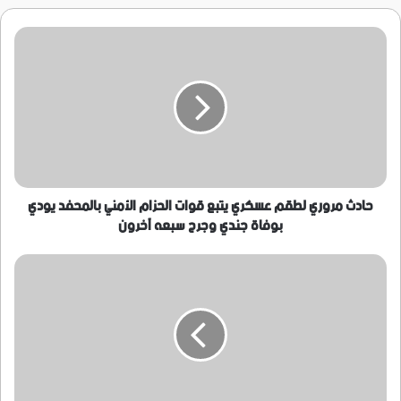
حادث
مروري
لطقم
عسكري
يتبع
قوات
الحزام
الأمني
بالمحفد
يودي
حادث مروري لطقم عسكري يتبع قوات الحزام الأمني بالمحفد يودي
بوفاة
بوفاة جندي وجرح سبعه آخرون
جندي
وجرح
قيادة
سبعه
السلطة
آخرون
المحلية
بمديرية
الحد
تشيد
بدور
إدارتي