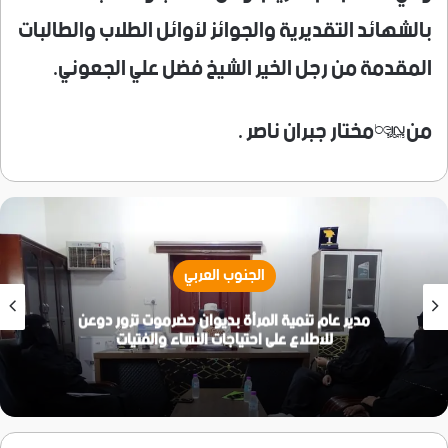
بالشهائد التقديرية والجوائز لأوائل الطلاب والطالبات
المقدمة من رجل الخير الشيخ فضل علي الجعوني.
من*مختار جبران ناصر .
الجنوب العربي
مدير عام تنمية المرأة بديوان حضرموت تزور دوعن
للاطلاع على احتياجات النساء والفتيات