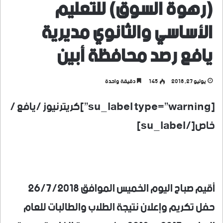
(رهوة السوق) للتعليم
الأساسي والثانوي مديرية
يافع رصد محافظة أبين
يوليو 27, 2018
145
دقيقة واحدة
[su_label type=”warning”]كريترنيوز /يافع /
خاص[/su_label]
أقيم صباح اليوم الخميس الموافق ٢٦/٧/٢٠١٨
حفل تكريم وإعلان نتيجة الطلاب والطالبات للعام