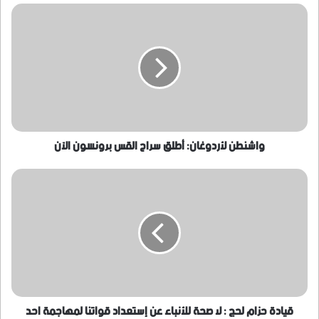
واشنطن
لأردوغان:
أطلق
سراح
القس
برونسون
الآن
واشنطن لأردوغان: أطلق سراح القس برونسون الآن
قيادة
حزام
لحج
:
لا
صحة
للأنباء
عن
إستعداد
قواتنا
قيادة حزام لحج : لا صحة للأنباء عن إستعداد قواتنا لمهاجمة احد