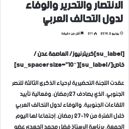
الانتصار والتحرير والوفاء
لدول التحالف العربي
يونيو 2, 2018
211
أقل من دقيقة
[su_label]كريترنيوز/ العاصمة عدن /
خاص[/su_label][su_spacer size=”10″]
عقدت اللجنة التحضيرية لإحياء الذكرى الثالثة للنصر
الجنوبي، الذي يصادف ٢٧رمضان، وفعالية تأييد
اللقاءات الجنوبية، والوفاء لدول التحالف العربي
خلال الفترة من ١٩-٢٧ رمضان، إجتماعا لها اليوم
الجمعة، برئاسة الاستاذ فضل محمد الجعدي عضو