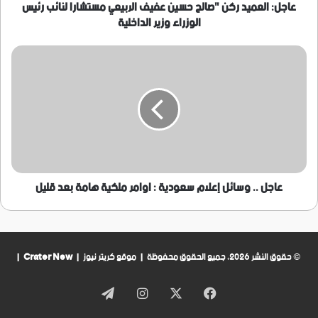
رئيس
عاجل: العميد ركن "صالح حسين عفيف الربيعي مستشارا لنائب رئيس
الوزراء
الوزراء وزير الداخلية
وزير
الداخلية
عاجل
..
وسائل
إعلام
سعودية
:
اوامر
ملكية
هامة
بعد
عاجل .. وسائل إعلام سعودية : اوامر ملكية هامة بعد قليل
قليل
© حقوق النشر 2026، جميع الحقوق محفوظة | موقع كريتر نيوز |
Crater New
|
فيسبوك
‫X
انستقرام
تيلقرام