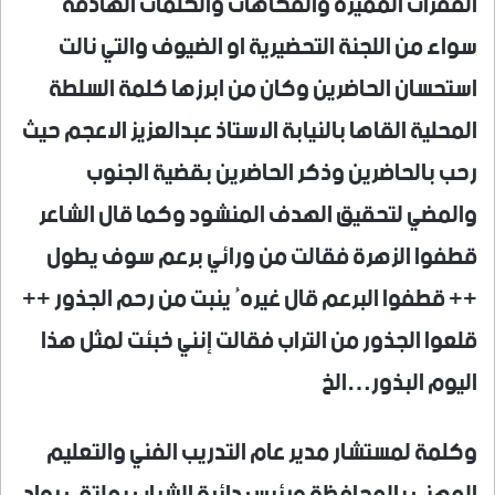
الفقرات المميزة والفكاهات والكلمات الهادفة
سواء من اللجنة التحضيرية او الضيوف والتي نالت
استحسان الحاضرين وكان من ابرزها كلمة السلطة
المحلية القاها بالنيابة الاستاذ عبدالعزيز الاعجم حيث
رحب بالحاضرين وذكر الحاضرين بقضية الجنوب
والمضي لتحقيق الهدف المنشود وكما قال الشاعر
قطفوا الزهرة فقالت من ورائي برعم سوف يطول
++ قطفوا البرعم قال غيرهُ ينبت من رحم الجذور ++
قلعوا الجذور من التراب فقالت إنني خبئت لمثل هذا
اليوم البذور…الخ
وكلمة لمستشار مدير عام التدريب الفني والتعليم
المهني بالمحافظة ورئيس دائرة الشباب بملتقى رواد