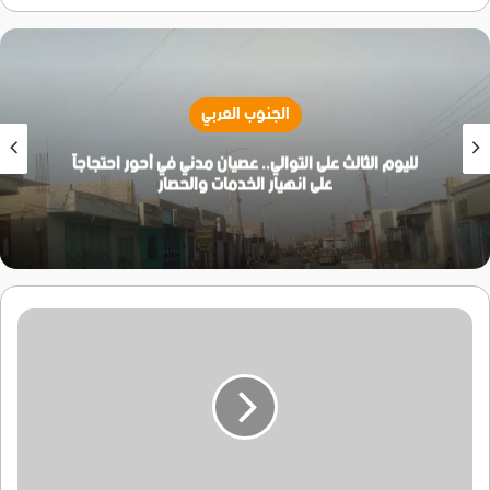
الجنوب العربي
لليوم الثالث على التوالي.. عصيان مدني في أحور احتجاجاً
على انهيار الخدمات والحصار
زمام
والتركي
يفتتحان
فرع
البنك
المركزي
في
لحج