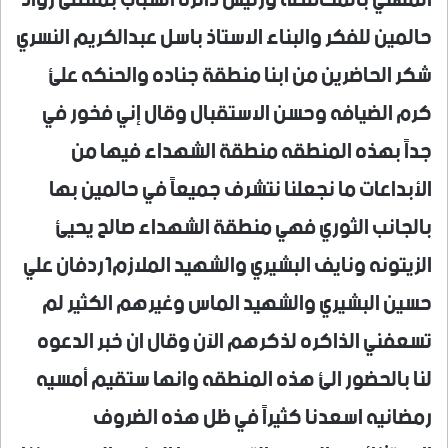
حالمين للفكر والبناء الاستاذ باسل عبدالكريم النسري
شكر الحاضرين من ابنا منطقة جناده والحنكه علئ
كرم الضيافه وحسن الاستقبال وقال إني فخور في
جداً بهذه المنطقه منطقة الشهداء فيها من
الأبداعات ما نجعلنا نتشرف جميعاً في حالمين بها
بالجانب الثوري فهي منطقة الشهداء صالح يحيئ
الزيتونه ونايف البشيري والشهيد الملازم1ردفان علي
حسين البشيري والشهيد الماس وغيرهم الكثير لم
تسعفني الذاكره لذكرهم الآن وقال ان خبر الدعوه
لنا بالحضور الئ هذه المنطقه وانها ستقيم أمسيه
رمضانيه اسعدنا كثيراً في ظل هذه الضروف