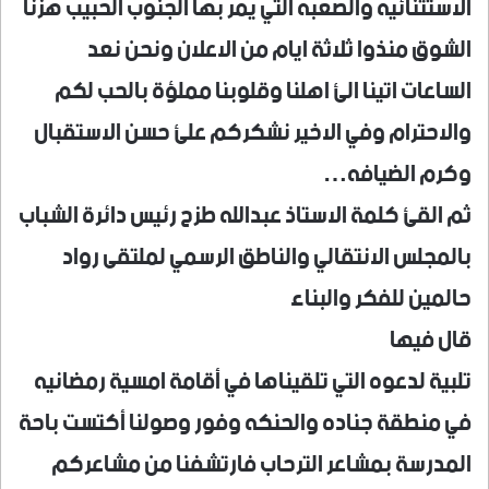
الاستثنائيه والصعبه التي يمر بها الجنوب الحبيب هزنا
الشوق منذوا ثلاثة ايام من الاعلان ونحن نعد
الساعات اتينا الئ اهلنا وقلوبنا مملؤة بالحب لكم
والاحترام وفي الاخير نشكركم علئ حسن الاستقبال
وكرم الضيافه…
ثم القئ كلمة الاستاذ عبدالله طزح رئيس دائرة الشباب
بالمجلس الانتقالي والناطق الرسمي لملتقى رواد
حالمين للفكر والبناء
قال فيها
تلبية لدعوه التي تلقيناها في أقامة امسية رمضانيه
في منطقة جناده والحنكه وفور وصولنا أكتست باحة
المدرسة بمشاعر الترحاب فارتشفنا من مشاعركم