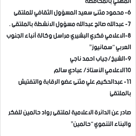
المهني بالمحافظة
6- محمود مثنى سعيد المسؤول الثقافي للملتقى
7- عبدالله صالح عبدالله مسؤول الانشطة بالملتقى .
8-الاعلامي فكري البشيري مراسل وكالة أنباء الجنوب
العربي “سمانيوز”
9-الشيخ/جياب احمد ناجي
10الاعلامي الأستاذ/ عبادي سالم
11- عبدالحكيم علي مثنى عضو الرقابة والتفتيش
بالملتقئ
صادر عن الدائرة الاعلامية لملتقى رواد حالمين للفكر
والبناء التنموي “حالمين”