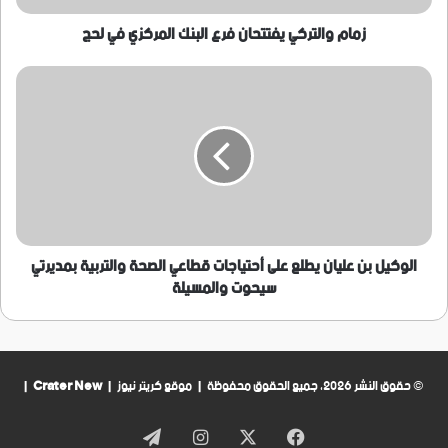
زمام والتركي يفتتحان فرع البنك المركزي في لحج
الوكيل
بن
عليان
يطلع
على
أحتياجات
قطاعي
الصحة
والتربية
بمديرتي
الوكيل بن عليان يطلع على أحتياجات قطاعي الصحة والتربية بمديرتي
سيحوت
سيحوت والمسيلة
والمسيلة
© حقوق النشر 2026، جميع الحقوق محفوظة | موقع كريتر نيوز |
Crater New
|
فيسبوك
‫X
انستقرام
تيلقرام