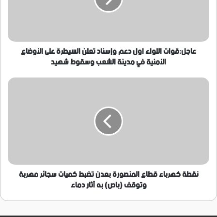
تعلن
السيطرة
على
الأوضاع
الأمنية
عاجل:قوات اللواء اول دعم وإسناد تعلن السيطرة على الأوضاع
في
الأمنية في مدينة الشعب وسقوط شهيد
مدينة
الشعب
نقطة
وسقوط
كهرباء
شهيد
قطاع
المنصورة
بعدن
تضبط
كميات
سجائر
مهربة
وتوقف
نقطة كهرباء قطاع المنصورة بعدن تضبط كميات سجائر مهربة
(باص)
وتوقف (باص) به آثار دماء
به
آثار
دماء