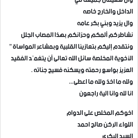
الداخل والخارج خاصه
وال يزيد وبني بكر عامه
نشاطركم ألمكم وحزانكم بهذا المصاب الجلل
ونتقدم إليكم بتعازينا القلبية وبمشاعر المواساة ”
الأخوية المخلصة سائل الله تعالى أن يتغمّد الفقيد
العزيز بواسع رحمته ويسكنه فسيح جناته .
ولله ما اخذ ولله ما اعطى،،،
انا لله وانا الية راجعون
اخوكم المخلص على الدوام
اللواء الركن صالح احمد
السيد البكري