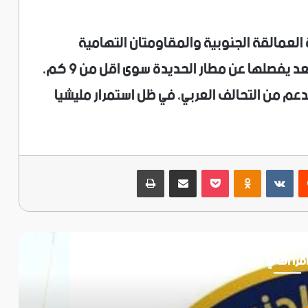
 العمالقة الجنوبية والمقاومتان التهامية
والوطنية على تخوم مدينة الحديدة، ولم يعد يفصلها عن مطار الحديدة سوى اقل من 9 كم،
م من التحالف العربي، في ظل استمرار مليشيا
ريست
‫Pocket
Odnoklassniki
مشاركة عبر البريد
طباعة
قرأ التالي