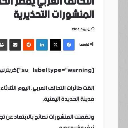
التحالف العربي يمطر ال
المنشورات التحذيرية
يونيو 6, 2018
فيسبوك
‫X
لينكدإن
مشاركة عبر البريد
شاركها
[su_label type=”warning”]كريترنيوز /الحديدة/خاص[/su_label]
القت طائرات التحالف العربي، اليوم الثلاثا
مدينة الحديدة اليمنية.
وتضمنت المنشورات نصائح بالابتعاد عن 
زيف مشروعهم.