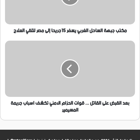
15جريحا
إلى
مصر
لتلقي
العلاج
مكتب جبهة الساحل الغربي يسفر 15جريحا إلى مصر لتلقي العلاج
بعد
القبض
على
القاتل
...
قوات
الحزام
الامني
تكشف
اسباب
بعد القبض على القاتل ... قوات الحزام الامني تكشف اسباب جريمة
جريمة
المسيمير
المسيمير