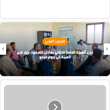
الجنوب العربي
مدير الهيئة العامة للأراضي بساحل حضرموت يزور فرع
الهيئة في بروم ميفع
مكتب
جبهة
الساحل
الغربي
يسفر