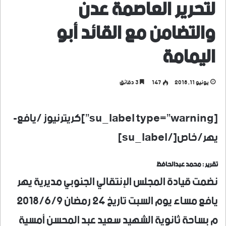
لتحرير العاصمة عدن
والتضامن مع القائد أبو
اليمامة
يونيو 11, 2018
147
3 دقائق
[su_label type=”warning”]كريترنيوز /يافع-
يهر/خاص[/su_label]
تقرير : محمد عبدالحافظ
نضمت قيادة المجلس الإنتقالي الجنوبي مديرية يهر
يافع مساء يوم السبت تاريخ 24 رمضان 2018/6/9
م بساحة ثانوية الشهيد سعيد عبد المحسن أمسية