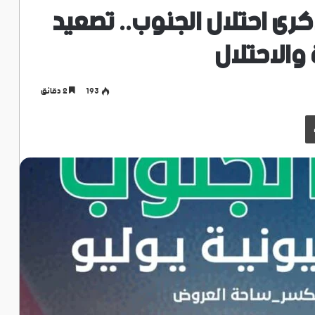
 يوليو: ذكرى احتلال الجنوب.. تصعيد
والاحتلال
193
2 دقائق
طباعة