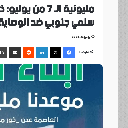
مليونية الـ 7 من
سلمي جنوبي ضد الوصاية 
يوليو 5, 2026
فيسبوك
‫X
لينكدإن
مشاركة عبر البريد
شاركها