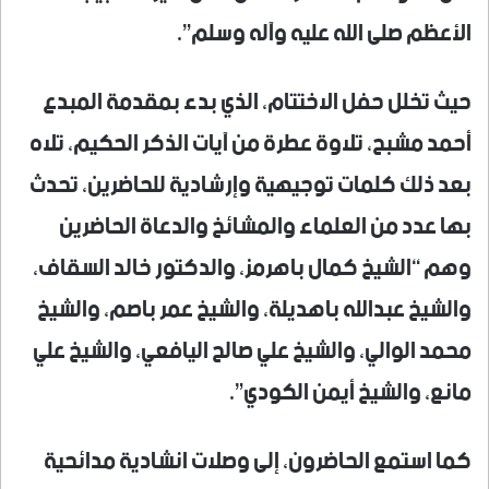
الأعظم صلى الله عليه وآله وسلم”.
حيث تخلل حفل الاختتام، الذي بدء بمقدمة المبدع
أحمد مشبح، تلاوة عطرة من آيات الذكر الحكيم، تلاه
بعد ذلك كلمات توجيهية وإرشادية للحاضرين، تحدث
بها عدد من العلماء والمشائخ والدعاة الحاضرين
وهم “الشيخ كمال باهرمز، والدكتور خالد السقاف،
والشيخ عبدالله باهديلة، والشيخ عمر باصم، والشيخ
محمد الوالي، والشيخ علي صالح اليافعي، والشيخ علي
مانع، والشيخ أيمن الكودي”.
كما استمع الحاضرون، إلى وصلات انشادية مدائحية