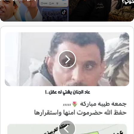
عاد
الجنان
يشتي
له
عقل..!
عاد الجنان يشتي له عقل..!
قيادة
التمرد
القبلي
بالهضبة
تعيد