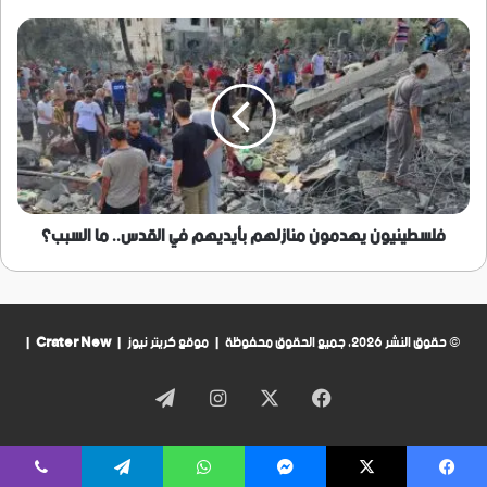
فلسطينيون
يهدمون
منازلهم
بأيديهم
في
القدس..
ما
السبب؟
فلسطينيون يهدمون منازلهم بأيديهم في القدس.. ما السبب؟
© حقوق النشر 2026، جميع الحقوق محفوظة | موقع كريتر نيوز |
Crater New
|
فيسبوك
‫X
انستقرام
تيلقرام