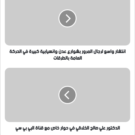
واسع
لرجال
المرور
بشوارع
عدن
وانسيابية
كبيرة
في
الحركة
انتشار واسع لرجال المرور بشوارع عدن وانسيابية كبيرة في الحركة
العامة
العامة بالطرقات
بالطرقات
الدكتور
علي
صالح
الخلاقي
في
حوار
خاص
مع
قناة
البي
الدكتور علي صالح الخلاقي في حوار خاص مع قناة البي بي سي
بي