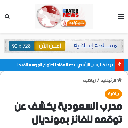
القائمة
بحث
برعاية الرئيس الزُبيدي.. بدء انعقاد الاجتماع الموسع للقيادات المحلية بالعاصمة ولمديريات وكتل مجلس العموم ومنسقيات الجامعة بالعاصمة عدن
الرئيسية
/
رياضية
رياضية
مدرب السعودية يكشف عن
توقعه للفائز بمونديال