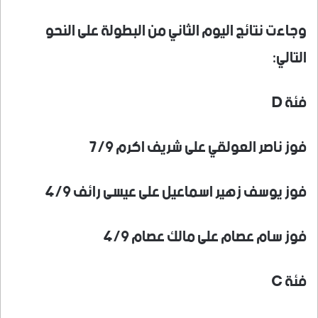
وجاءت نتائج اليوم الثاني من البطولة على النحو
التالي:
فئة D
فوز ناصر العولقي على شريف اكرم ٧/٩
فوز يوسف زهير اسماعيل على عيسى رائف ٤/٩
فوز سام عصام على مالك عصام ٤/٩
فئة C