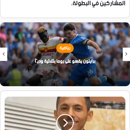
المشاركين في البطولة.
رياضية
برايتون يقسو على روما بثلاثية وديّاً
رسالة
لكل
من
يطعن
في
مقاومة