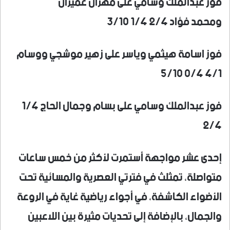
فوز عبدالملك وسامي على مهران عميران
ومحمد فؤاد ٢/٤ ١/٤ ٣/١٠
فوز اسامة هيثمي وياسر على زهير موشجي ووسام
٤/١ ٠/٤ ٥/١٠
فوز عبدالملك وسامي على بسام وجمال الحاج ١/٤
٢/٤
إحدى عشر مواجهة أستمرت لأكثر من خمس ساعات
متواصلة، تمثلث في فترتي العصرية والمسائية تحت
الأضواء الكاشفة، في أجواء رياضية غاية في الروعة
والجمال، بالإضافة إلى تحديات مثيرة بين اللاعبين