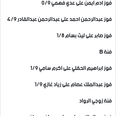
فوز ادم ايمن على عدي فهمي ٠/٩
فوز عبدالرحمن احمد على عبدالرحمن عبدالقادر ٤/٩
فوز صابر على ليث بسام ١/٨
فئة B
فوز ابراهيم الحقلي على اكرم سامي ١/٩
فوز عبدالملك عصام على زياد غازي ١/٩
فئة زوجي الرواد