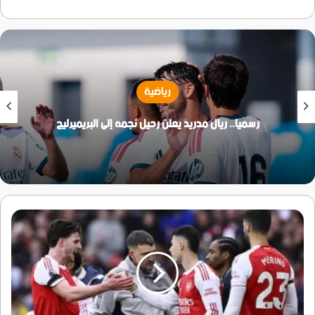
رياضية
رسميا.. ريال مدريد يعلن رحيل نجمه إلى البريميرليج
الاتحاد
الإنجليزي
يوقع
غرامة
مع
إيقاف
التنفيذ