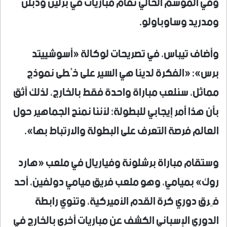
وفي الموسم الحالي تقام مباريات في برلين ودبلن
ومدريد وساوباولو.
وأضاف تيباس، في تصريحات لوكالة «أسوشييتد
برس»: «الفكرة لدينا هي السير على خُطى نموذج
مماثل، سنلعب مباراة واحدة فقط بالخارج، لذلك أثق
بأن هذا أمر إيجابي للبطولة؛ لأننا نمنح الجماهير حول
العالم فرصة التعرف على البطولة والارتباط بها».
وستقام مباراة برشلونة وفياريال في ملعب «هارد
روك» بميامي، وهو ملعب فريق ميامي دولفين، أحد
فِرق دوري كرة القدم الأميركية، وتنوي رابطة
الدوري الإسباني الكشف عن مباريات أخرى بالخارج في