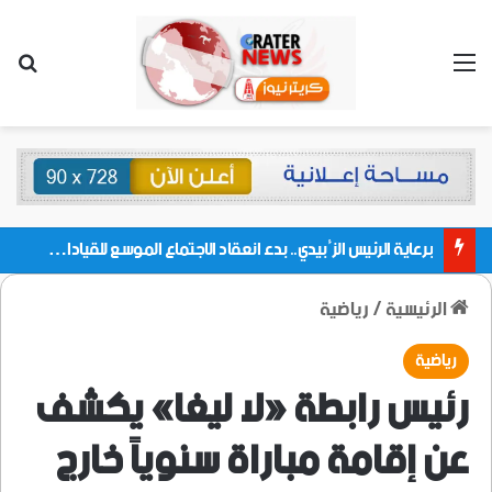
القائمة
بحث
برعاية الرئيس الزُبيدي.. بدء انعقاد الاجتماع الموسع للقيادات المحلية بالعاصمة ولمديريات وكتل مجلس العموم ومنسقيات الجامعة بالعاصمة عدن
الرئيسية
/
رياضية
رياضية
رئيس رابطة «لا ليغا» يكشف
عن إقامة مباراة سنوياً خارج