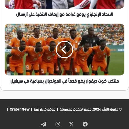
على
آرسنال
الاتحاد الإنجليزي يوقع غرامة مع إيقاف التنفيذ على آرسنال
منتخب
كوت
ديفوار
يضع
قدماً
في
المونديال
بسباعية
في
سيشيل
منتخب كوت ديفوار يضع قدماً في المونديال بسباعية في سيشيل
© حقوق النشر 2026، جميع الحقوق محفوظة | موقع كريتر نيوز |
Crater New
|
فيسبوك
‫X
انستقرام
تيلقرام