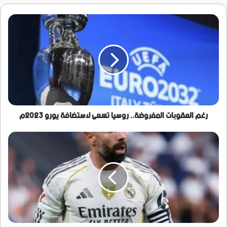
رغم
العقوبات
المفروضة..
روسيا
تسعى
لاستضافة
يورو
2023م
رغم العقوبات المفروضة.. روسيا تسعى لاستضافة يورو 2023م
ريال
مدريد
يعلن
غياب
كارفخال
عن
الملاعب
مجددا
بسبب