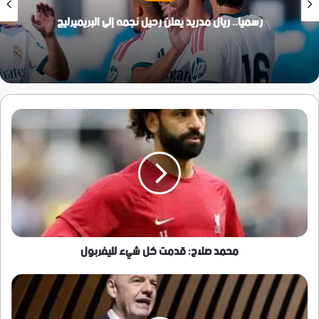
رسميا.. ريال مدريد يعلن رحيل نجمه إلى البريميرليج
محمد
صلاح:
قدمت
كل
شيء
لليفربول
محمد صلاح: قدمت كل شيء لليفربول
إنفانتينو
يسخر
مجددًا