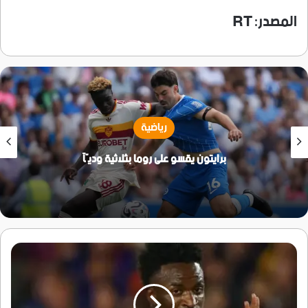
المصدر: RT
رياضية
برايتون يقسو على روما بثلاثية وديّاً
آخر
تطورات
عقد
فينيسيوس
جونيور