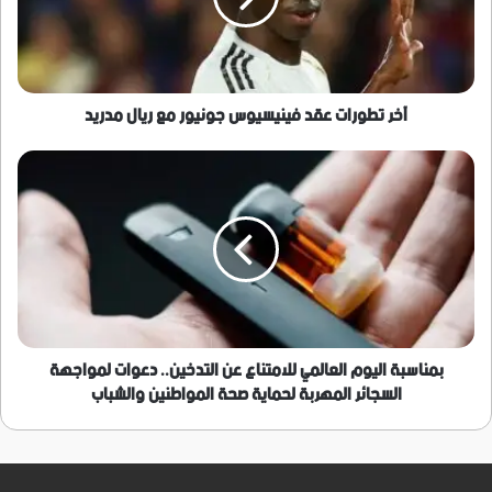
مع
ريال
مدريد
آخر تطورات عقد فينيسيوس جونيور مع ريال مدريد
بمناسبة
اليوم
العالمي
للامتناع
عن
التدخين..
دعوات
لمواجهة
السجائر
المهربة
بمناسبة اليوم العالمي للامتناع عن التدخين.. دعوات لمواجهة
لحماية
السجائر المهربة لحماية صحة المواطنين والشباب
صحة
المواطنين
والشباب