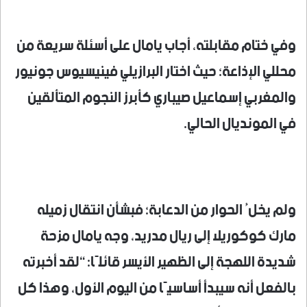
وفي ختام مقابلته، أجاب يامال على أسئلة سريعة من
محللي الإذاعة؛ حيث اختار البرازيلي فينيسيوس جونيور
والمغربي إسماعيل صيباري كأبرز النجوم المتألقين
في المونديال الحالي.
ولم يخلُ الحوار من الدعابة؛ فبشأن انتقال زميله
مارك كوكوريلا إلى ريال مدريد، وجه يامال مزحة
شديدة اللهجة إلى الظهير الأيسر قائلًا: “لقد أخبرته
بالفعل أنه سيبدأ أساسيًا من اليوم الأول، وهذا كل