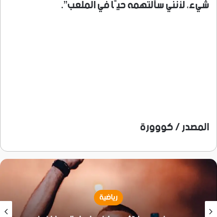
شيء، لأنني سألتهمه حيًا في الملعب”.
المصدر / كووورة
رياضية