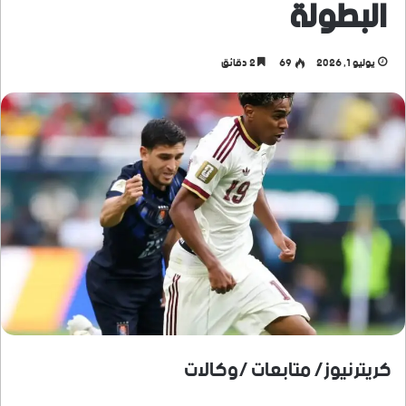
البطولة
يوليو 1, 2026
69
2 دقائق
كريترنيوز/ متابعات /وكالات