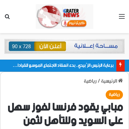
القائمة
بحث
برعاية الرئيس الزُبيدي.. بدء انعقاد الاجتماع الموسع للقيادات المحلية بالعاصمة ولمديريات وكتل مجلس العموم ومنسقيات الجامعة بالعاصمة عدن
الرئيسية
/
رياضية
رياضية
مبابي يقود فرنسا لفوز سهل
على السويد وللتأهل لثمن