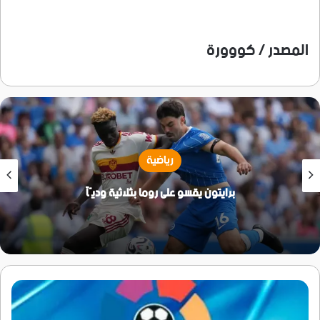
المصدر / كووورة
رياضية
برايتون يقسو على روما بثلاثية وديّاً
بعد
إجراء
القرعة..