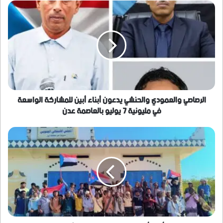
الرصاصي
والعمودي
والحنشي
يدعون
أبناء
أبين
للمشاركة
الواسعة
في
مليونية
الرصاصي والعمودي والحنشي يدعون أبناء أبين للمشاركة الواسعة
7
في مليونية 7 يوليو بالعاصمة عدن
يوليو
بالعاصمة
انطلاق
عدن
موكب
أبناء
أحور
إلى
العاصمة
عدن
للمشاركة
في