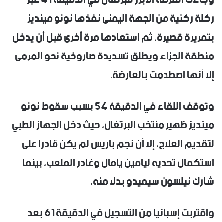
وجاءت الفرصة الأبرز للبرتغال في الدقيقة 41 عبر
ركلة ركنية من الجهة اليمنى نفذها نونو مينديز
بتمريرة قصيرة، ثم استعادها مرة أخرى قبل أن يدخل
منطقة الجزاء ويطلق تسديدة صاروخية نحو المرمى
إلا أنها اصطدمت بالعارضة.
وتوقف اللقاء في الدقيقة 54 بسبب سقوط نونو
مينديز ظهير منتخب البرتغال، حيث دخل الجهاز الطبي
لتقديم العلاج، إلا أن نجم باريس لم يكن قادرا على
استكمال تحديه ليامين يامال وغادر الملعب، بينما
شارك نيلسون سيميدو بدلا منه.
واقتربت إسبانيا من التسجيل في الدقيقة 61 بعد