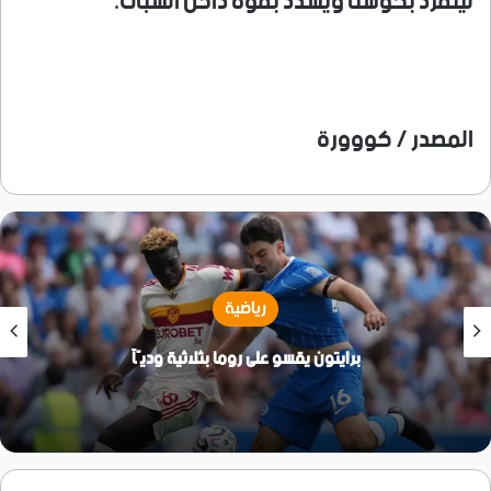
لينفرد بكوستا ويسدد بقوة داخل الشباك.
المصدر / كووورة
رياضية
برايتون يقسو على روما بثلاثية وديّاً