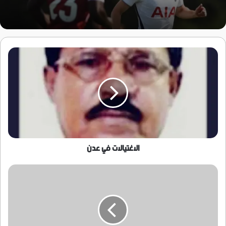
الاغتيالات
في
عدن
الاغتيالات في عدن
أقامت
مؤسسة
رقمنة
مؤسسة
شبابية
تقنية