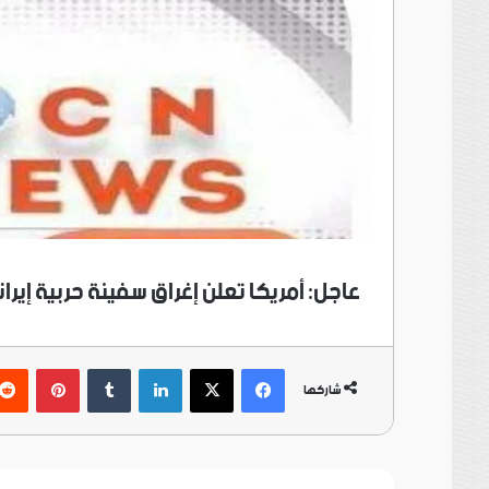
عاجل: أمريكا تعلن إغراق سفينة حربية إيرا
فيسبوك
‫X
لينكدإن
بينتي
شاركها