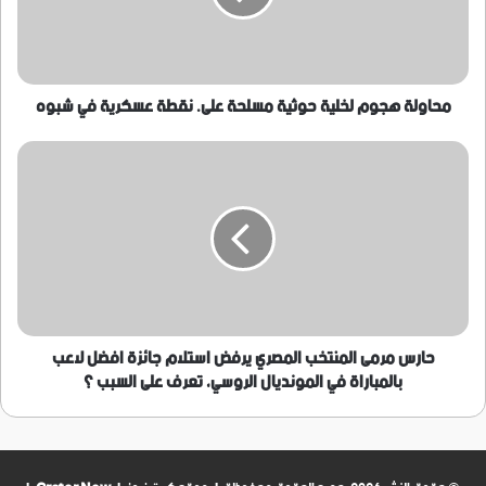
على.
نقطة
عسكرية
في
شبوه
محاولة هجوم لخلية حوثية مسلحة على. نقطة عسكرية في شبوه
حارس
مرمى
المنتخب
المصري
يرفض
استلام
جائزة
افضل
لاعب
بالمباراة
حارس مرمى المنتخب المصري يرفض استلام جائزة افضل لاعب
في
بالمباراة في المونديال الروسي، تعرف على السبب ؟
المونديال
الروسي،
تعرف
على