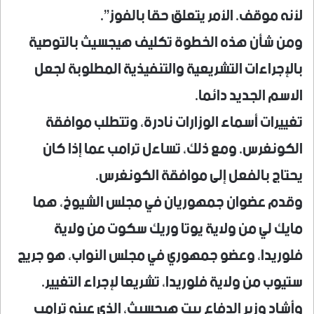
لأنه موقف. الأمر يتعلق حقا بالفوز”.
ومن شأن هذه الخطوة تكليف هيجسيث بالتوصية
بالإجراءات التشريعية والتنفيذية المطلوبة لجعل
الاسم الجديد دائما.
تغييرات أسماء الوزارات نادرة، وتتطلب موافقة
الكونغرس. ومع ذلك، تساءل ترامب عما إذا كان
يحتاج بالفعل إلى موافقة الكونغرس.
وقدم عضوان جمهوريان في مجلس الشيوخ، هما
مايك لي من ولاية يوتا وريك سكوت من ولاية
فلوريدا، وعضو جمهوري في مجلس النواب، هو جريج
ستيوب من ولاية فلوريدا، تشريعا لإجراء التغيير.
وأشاد وزير الدفاع بيت هيجسيث، الذي عينه ترامب