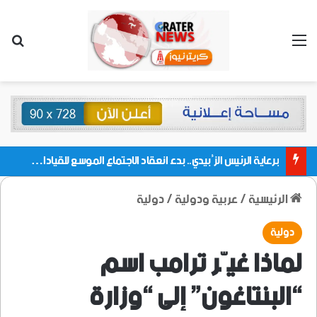
القائمة
بحث
برعاية الرئيس الزُبيدي.. بدء انعقاد الاجتماع الموسع للقيادات المحلية بالعاصمة ولمديريات وكتل مجلس العموم ومنسقيات الجامعة بالعاصمة عدن
الرئيسية
/
عربية ودولية
/
دولية
دولية
لماذا غيّر ترامب اسم
“البنتاغون” إلى “وزارة