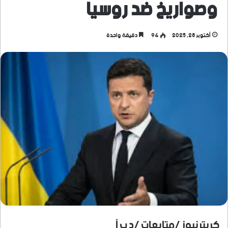
وصواريخ ضد روسيا
أكتوبر 28, 2025
94
دقيقة واحدة
كريترنيوز /متابعات /د ب أ