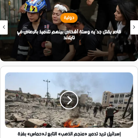
دولية
قاصر يقتل جدّيه وستة أشخاص بينهم تلاميذ بالرصاص في
تايلاند
إسرائيل
تريد
تدمير
«منجم
الذهب»
التابع
لـ«حماس»
بغزة
إسرائيل تريد تدمير «منجم الذهب» التابع لـ«حماس» بغزة