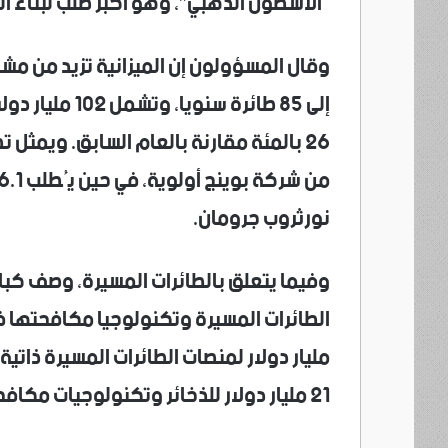
“الأسطول الذهبي”، ​وهو أكبر طلب ‌لبناء السفن
إلى 85 طائرة سن
⁠نورثروب جرومان.
وفيما يتعلق بالطائرات المسيرة، وصف كبار
مليار دولار لمنصات الطائرات المسيرة ذاتي
‌21 مليار دولار للذخائر وتكنولوجيات مكافحة الطائرات المسيرة والأنظمة المتطورة.