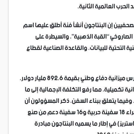
لحرب العالمية الثانية.
حفيين إن البنتاجون أنشأ فئة أطلق عليها اسم
 الصاروخي “القبة الذهبية”، والسيطرة على
ية التحتية للبيانات، والقاعدة الصناعية لقطاع
وفي العام الماضي، طلب ترامب من الكونجرس ميزانية دفاع وطني بقيمة 892.6 مليار دولار،
طلب ميزانية تكميلية، مما رفع التكلفة الإجمالية إلى ما
يخ. وفيما يتعلق ببناء السفن، ذكر المسؤولون أن
‌الميزانية تتضمن أكثر من 65 مليار دولار لشراء 18 سفينة ‌حربية و16 سفينة دعم ‌من صنع
ستريز) في إطار ما يسميه البنتاجون مبادرة