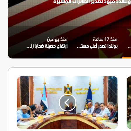
وتشدد قيود تصدير الطائرات المسيرة
منذ 17 ساعة
منذ يومين
ات أمريكية وتشدد قيود تصدير الطائرات المسيرة
بولندا تصدر أعلى مستوى من التحذير بسبب موجة حارة طويلة
ارتفاع حصيلة ضحايا زلزالي فنزويلا إلى أكثر من 6 آلاف قتيل
الجمعية
الوطنية
تدعو
شعب
الجنوب
للمشاركة
الواسعة
في
الذكرى