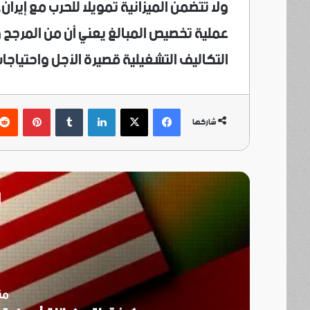
ولا تتضمن الميزانية تمويلا ​للحرب مع إير
عملية تخصيص المبالغ يعني أن من المرجح و
التكاليف التشغيلية قصيرة الأجل واحتياجات 
فيسبوك
‫X
لينكدإن
بينتي
شاركها
أ
منذ 7