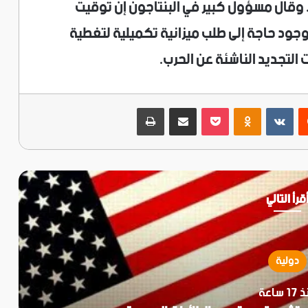
ان. وقال مسؤول كبير في البنتاجون إن توقيت
جود حاجة إلى طلب ميزانية تكميلية لتغطية
التجديد الناشئة ​عن الحرب.
ريست
‫Pocket
Odnoklassniki
مشاركة عبر البريد
طباعة
قرأ التالي
دولية
1 ساعة