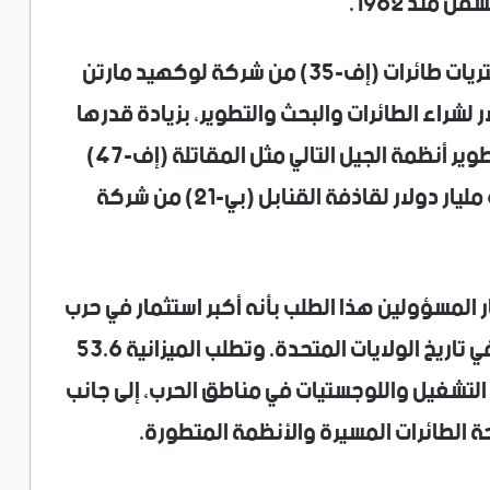
 منذ 1962.
وقال ​المسؤولون إن الميزانية تزيد من ⁠مشتريات طائرات (إف-35) من شركة لوكهيد مارتن
ويا، وتشمل 102 مليار دولار لشراء الطائرات والبحث والتطوير، بزيادة قدرها
26 ​بالمئة ⁠مقارنة بالعام السابق. ويمثل ⁠تطوير أنظمة الجيل التالي مثل المقاتلة (إف-47)
من شركة بوينج أولوية، في حين يُطلب 6.1 مليار دولار لقاذفة القنابل (بي-21) من شركة
 المسؤولين هذا الطلب بأنه أكبر استثمار في حرب
الطائرات المسيرة وتكنولوجيا مكافحتها في تاريخ الولايات المتحدة. وتطلب الميزانية 53.6
ة التشغيل واللوجستيات في مناطق الحرب، إلى جانب