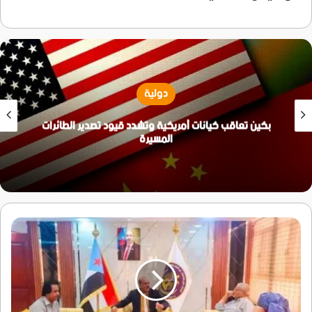
دولية
بكين تعاقب كيانات أمريكية وتشدد قيود تصدير الطائرات
المسيرة
هرهرة
يبحث
مع
السفير
قاسم
عبدالرب
مستجدات