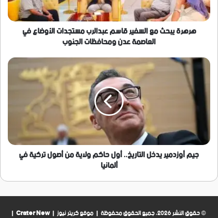
الأوضاع
في
العاصمة
هرهرة يبحث مع السفير قاسم عبدالرب مستجدات الأوضاع في
عدن
العاصمة عدن ومحافظات الجنوب
ومحافظات
الجنوب
جيم
أوزدمير
يدخل
التاريخ..
أول
حاكم
ولاية
من
أصول
تركية
جيم أوزدمير يدخل التاريخ.. أول حاكم ولاية من أصول تركية في
في
ألمانيا
ألمانيا
© حقوق النشر 2026، جميع الحقوق محفوظة | موقع كريتر نيوز |
Crater New
|