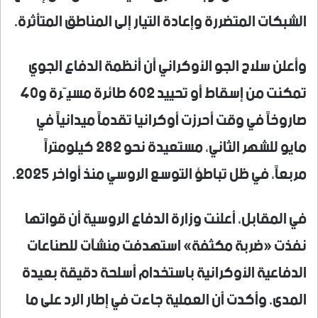
الشبكات المتضررة وإعادة التيار إلى المناطق المتأثرة.
وأعلن سلاح الجو الأوكراني أن أنظمة الدفاع الجوي
تمكنت من إسقاط أو تحييد 602 طائرة مسيّرة و40
صاروخاً في وقت أحرزت أوكرانيا تقدماً ميدانياً في
مايو للشهر الثاني، مستعيدة نحو 282 كيلومتراً
مربعاً، في ظل تباطؤ التوسع الروسي منذ أواخر 2025.
في المقابل، أعلنت وزارة الدفاع الروسية أن قواتها
نفذت «ضربة مكثفة» استهدفت منشآت للصناعات
الدفاعية الأوكرانية باستخدام أسلحة دقيقة بعيدة
المدى. وأكدت أن العملية جاءت في إطار الرد على ما