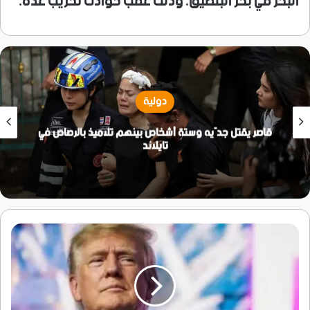
البحر في بحر البلطيق، وذلك عقب حوادث تخريب عدة.
دولية
قاصر يقتل جدّيه وستة أشخاص بينهم تلاميذ بالرصاص في
تايلاند
ترامب:
إيران
وافقت
على
عدم
امتلاك