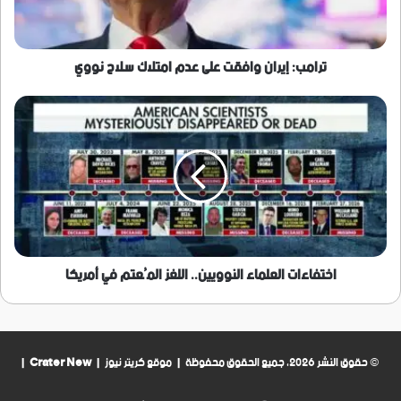
سلاح
نووي
ترامب: إيران وافقت على عدم امتلاك سلاح نووي
اختفاءات
العلماء
النوويين..
اللغز
المُعتم
في
أمريكا
اختفاءات العلماء النوويين.. اللغز المُعتم في أمريكا
© حقوق النشر 2026، جميع الحقوق محفوظة | موقع كريتر نيوز |
Crater New
|