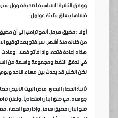
ووفق النشرة السياسية لصحيفة وول ستريت
فشلها يتعلق بثلاثة عوامل:
أولاً: مضيق هرمز. ألمح ترامب إلى أن مضي
من خلاله منذ أشهر، سيُفتح بعد توقيع ال
هذا» إعادة فتحه. وإذا فُتح فعلاً، وعادت 
في تدفق النفط ومجموعة واسعة من السلع ا
لكن الكثير قد يحدث بين مساء الأحد ويوم
ثانياً: الحصار البحري. فرض البيت الأبيض حصا
جوهره، في خنق إيران اقتصادياً. وأعلن ترام
فتح إيران مضيق هرمز. وإذا رفع الحصار، فقد