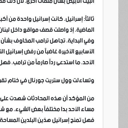
البيت الأبيض بشأن ملفات أخرى، لأن ذلك 
ثالثاً: إسرائيل. كانت إسرائيل واحدة من أك
الماضية، إذ واصلت قصف مواقع داخل لبنان. 
وفي البداية، تجاهل ترامب المخاوف بشأن ال
الأسابيع الأخيرة غاضباً من رفض إسرائيل ال
الأحد، ما استدعى رداً صارماً من ترامب. فهل
وتساءلت وول ستريت جورنال في ختام تقري
من المؤكد أن هذه المحادثات شهدت على 
مساء الأحد بدا مختلفاً بعض الشيء، مع شعور
فهل تمنح إسرائيل هذين البلدين المساحة