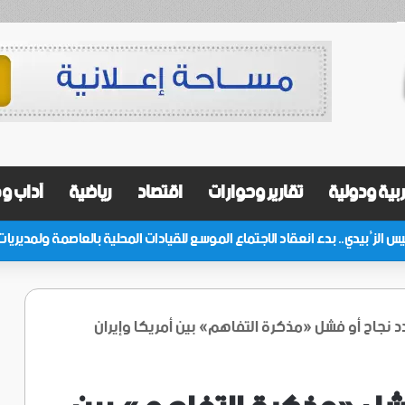
بية ودولية
تقارير وحوارات
اقتصاد
رياضية
آداب و