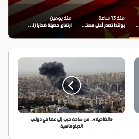
منذ 13 ساعة
منذ يومين
ات أمريكية وتشدد قيود تصدير الطائرات المسيرة
بولندا تصدر أعلى مستوى من التحذير بسبب موجة حارة طويلة
ارتفاع حصيلة ضحايا زلزالي فنزويلا إلى أكثر من 6 آلاف قتيل
«الضاحية»..
من
ساحة
حرب
إلى
عصا
في
دولاب
الدبلوماسية
«الضاحية».. من ساحة حرب إلى عصا في دولاب
الدبلوماسية