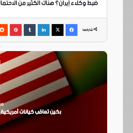
ضبط وكلاء إيران؟ هناك الكثير من الاحتما
فيسبوك
‫X
لينكدإن
بينتي
شاركها
أ
منذ 3
بكين تعاقب كيانات أمريكية 