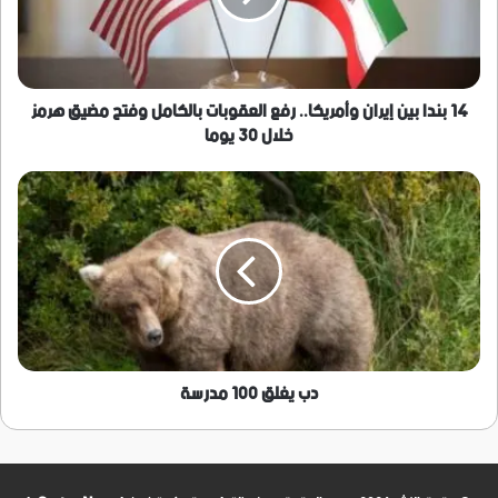
رفع
العقوبات
بالكامل
وفتح
مضيق
14 بندا بين إيران وأمريكا.. رفع العقوبات بالكامل وفتح مضيق هرمز
هرمز
خلال 30 يوما
خلال
30
دب
يوما
يغلق
100
مدرسة
دب يغلق 100 مدرسة