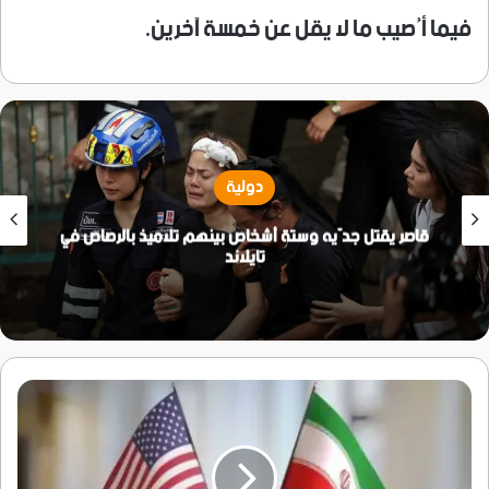
فيما أُصيب ما لا يقل عن خمسة آخرين.
دولية
قاصر يقتل جدّيه وستة أشخاص بينهم تلاميذ بالرصاص في
تايلاند
14
بندا
بين
إيران
وأمريكا..