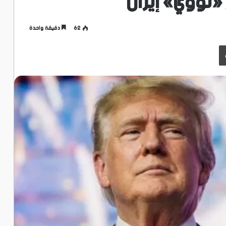
 «نووي» إيران
62
دقيقة واحدة
طباعة