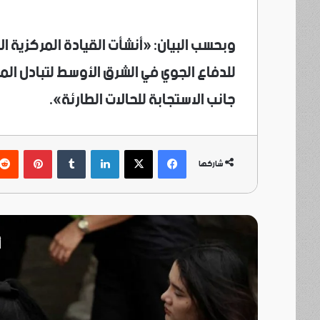
وبحسب البيان: «أنشأت القيادة المركزية 
للدفاع الجوي في الشرق الأوسط لتبادل المع
جانب الاستجابة للحالات الطارئة».
فيسبوك
‫X
لينكدإن
بينتي
شاركها
أ
دولية