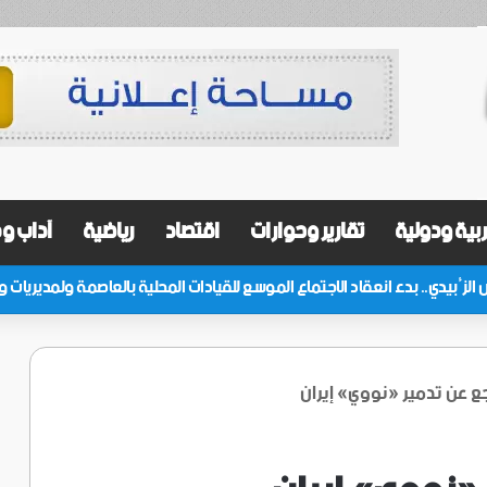
بية ودولية
تقارير وحوارات
اقتصاد
رياضية
آداب و
اجع عن تدمير «نووي» إيران