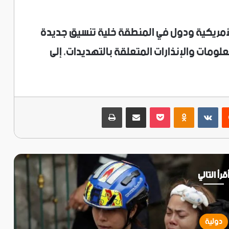
الأمريكية ودول في المنطقة خلية تنسيق جديدة
لومات والإنذارات المتعلقة بالتهديدات، إلى
ريست
‫Pocket
Odnoklassniki
مشاركة عبر البريد
طباعة
قرأ التالي