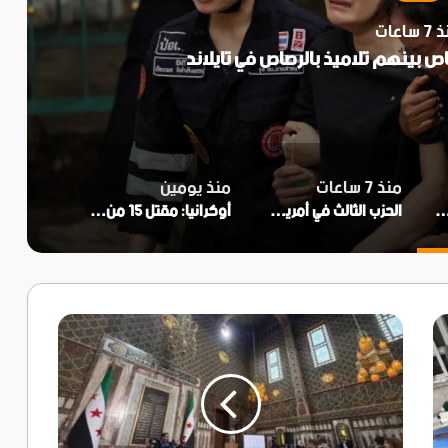
الرصاص في تايلاند
الحزب ا
منذ 7 ساعات
منذ يومين
دّيه وستة أشخاص بينهم تلاميذ بالرصاص في تايلاند
الحزب الثالث في أمريكا.. هل يمكن أن تنتهي هيمنة الجمهوريين والديمقراطيين؟
أوكرانيا: مقتل 15 من جراء ضربات روسية لكييف
عيّنهم
الشرع..
القائمة
الكاملة
لأعضاء
مجلس