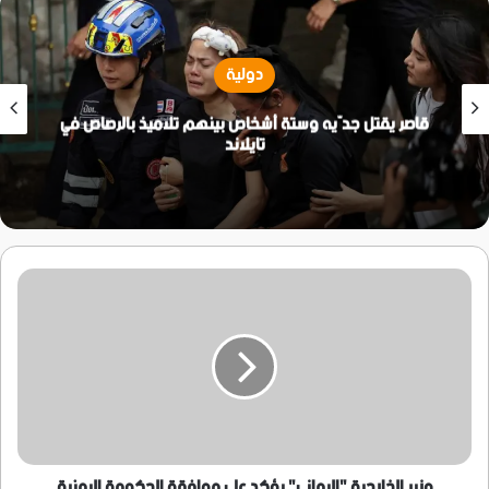
دولية
قاصر يقتل جدّيه وستة أشخاص بينهم تلاميذ بالرصاص في
تايلاند
وزير
الخارجية
"اليماني"
يؤكد
على
موافقة
الحكومة
اليمنية
لمقترحات
المبعوث
وزير الخارجية "اليماني" يؤكد على موافقة الحكومة اليمنية