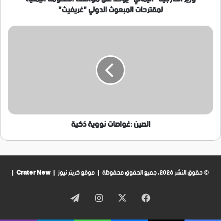
الدولي
لمقترحات المبعوث الدولي "غريفيث"
"غريفيث"
الصين
:غواصات
نووية
ذكية
الصين :غواصات نووية ذكية
© حقوق النشر 2026، جميع الحقوق محفوظة | موقع كريتر نيوز |
Crater New
|
فيسبوك
‫X
انستقرام
تيلقرام