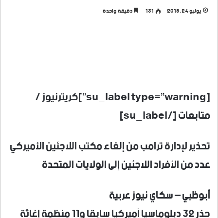
يوليو 24, 2018
131
دقيقة واحدة
[su_label type=”warning”]كريترنيوز /
متابعات [/su_label]
تحذير لإدارة ترامب من إلغاء مكتب اللاجئين الأميركي
عدد من الأفراد اللاجئين إلى الولايات المتحدة
أبوظبي – سكاي نيوز عربية
حذر 32 دبلوماسيا أميركيا سابقا و11 منظمة إغاثة