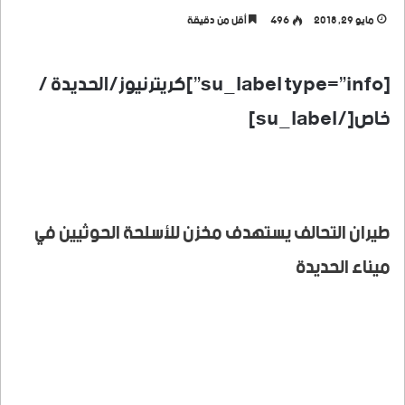
مايو 29, 2018
496
أقل من دقيقة
[su_label type=”info”]كريترنيوز/الحديدة /
خاص[/su_label]
طيران التحالف يستهدف مخزن للأسلحة الحوثيين في
ميناء الحديدة