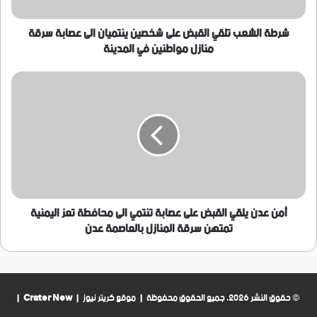
الى
عصابة
سرقة
شرطة الشعب تلقي القبض على شخصين ينتميان الى عصابة سرقة
منازل
منازل مواطنين في المدينة
مواطنين
في
أمن
المدينة
عدن
يلقي
القبض
على
عصابة
تنتمي
الى
محافطة
تعز
أمن عدن يلقي القبض على عصابة تنتمي الى محافطة تعز اليمنية
اليمنية
تمتهن سرقة المنازل بالعاصمة عدن
تمتهن
سرقة
المنازل
بالعاصمة
عدن
© حقوق النشر 2026، جميع الحقوق محفوظة | موقع كريتر نيوز |
Crater New
|