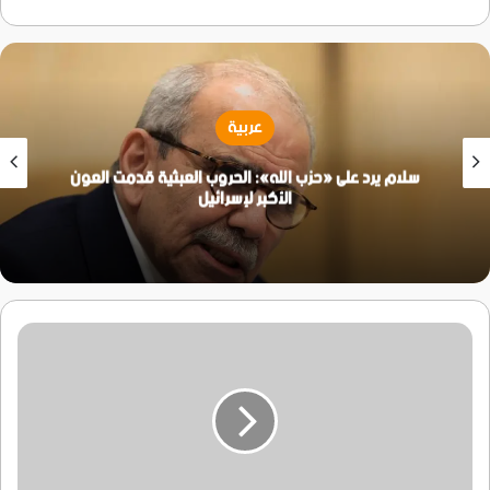
عربية
سلام يرد على «حزب الله»: الحروب العبثية قدمت العون
الأكبر لإسرائيل
شرطة
الشعب
تلقي
القبض
على
شخصين
ينتميان