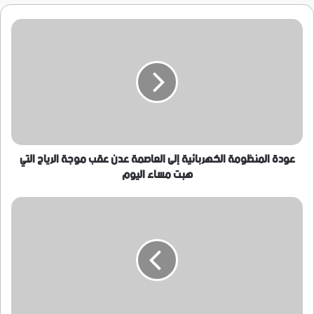
عودة
المنظومة
الكهربائية
إلى
العاصمة
عدن
عقب
موجة
الرياح
التي
عودة المنظومة الكهربائية إلى العاصمة عدن عقب موجة الرياح التي
هبت
هبت مساء اليوم
مساء
اليوم
بإشراف
بن
دغر
..
الرئيس
هادي
يشكل
لجنة