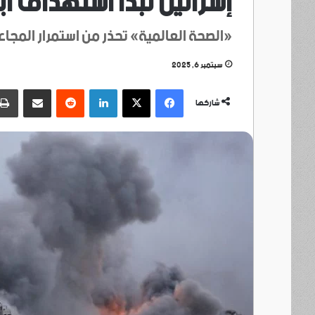
إسرائيل تبدأ استهداف أب
«الصحة العالمية» تحذر من استمرار المجاع
سبتمبر 6, 2025
فيسبوك
‫X
لينكدإن
مشاركة عبر البريد
شاركها