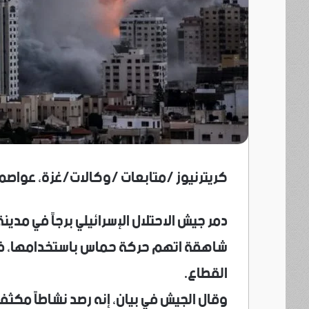
كريترنيوز /متابعات /وكالات/غزة، عواصم
دمر جيش الاحتلال الإسرائيلي برجاً في مدي
شاهقة اتهم حركة حماس باستخدامها، في
القطاع.
وقال الجيش في بيان، إنه رصد نشاطاً مكثف