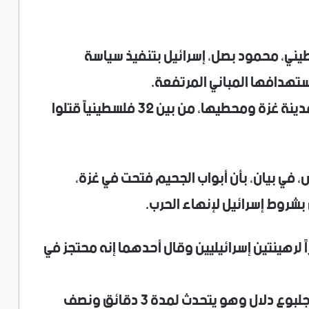
يني، محمود بصل، إسرائيل بتنفيذ سياسة
تهدافها المباني المرتفعة.
وأعلن الدفاع المدني، مقتل 19 شخصاً في مدينة غزة ومحطيها، من بين 32 فلسطينياً قتلوا
س، في بيان، بأن أبواب الجحيم فتحت في غزة،
بشروط إسرائيل لإنهاء الحرب.
لرهينتين إسرائيليين وقال أحدهما إنه محتجز في
وتم تنقيح المقطع المصور الذي ظهر فيه جلبوع دلال وهو يتحدث لمدة 3 دقائق ونصف