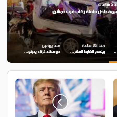
 ساعات
منذ 22 ساعة
منذ يومين
 جريحاً بانفجارعبوة داخل حافلة ركاب قرب دمشق
بينهم الضابط المشرف على قتل القوات المسلحة الجنوبية.. مقتل عدد من الضباط السعوديين في الهجمات الحوثية التي استهدفت معسكرات في العبر والوديعة ومأرب
«وسطاء غزة» يدينون انتهاكات إسرائيل وتهديد التهدئة
ترامب:
لا
تراجع
عن
تدمير
«نووي»
إيران