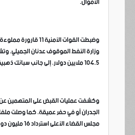
الأموال.
وضبطت القوات الأمنية 
وزارة النفط الموقوف عدنان الجميلي. وتشي
104.5 ملايين دولار، إلى جانب سبائك ذهبية وعقارات وعشرات السيارات وأسلحة.
وكشفت عمليات القبض على المتهمين عن «ت
الجدران أو في حفر عميقة، كما وصلت ملفات
مجلس القضاء الأعلى استرداد 16 مليون دولار ضمن تحقيقات في قضية تلاعب بالكشوفات.