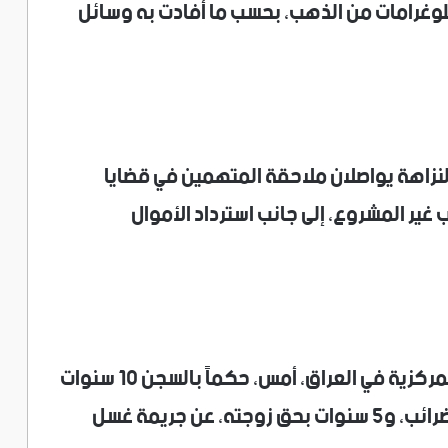
، ومئات الكيلوغرامات من الذهب، بحسب ما أفادت به وسائل
لنزاهة يواصلان ملاحقة المتهمين في قضايا
غير المشروع، إلى جانب استرداد الأموال
وأصدرت محكمة جنايات مكافحة الفساد المركزية في العراق، أمس، حكماً بالسجن 10 سنوات
بحق المدير العام الأسبق للهيئة العامة للضرائب، و5 سنوات بحق زوجته، عن جريمة غسل