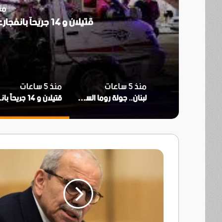
منذ 5
قتيلان و 14 جريحاً بانفجارعبوة داخل حافلة ركاب قرب دمشق
منذ 5 ساعات
منذ 5 ساعات
لبنان.. جولة روما السابعة بلا اختراق و«الثامنة» مطلع سبتمبر
قتيلان و 14
رئيس
حكومة
لبنان:
هدف"
اتفاق
الإطار"
الانسحاب