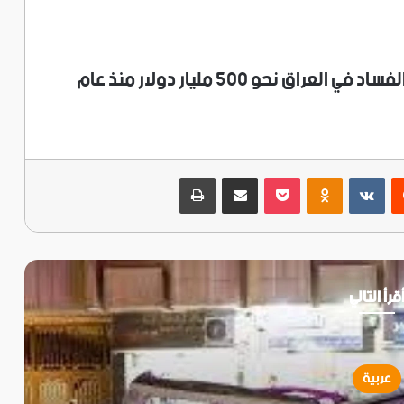
ووفقاً لتقديرات غير رسمية، بلغت فاتورة الفساد في العراق نحو 500 مليار دولار منذ عام
ريست
‫Pocket
Odnoklassniki
مشاركة عبر البريد
طباعة
قرأ التالي
عربية