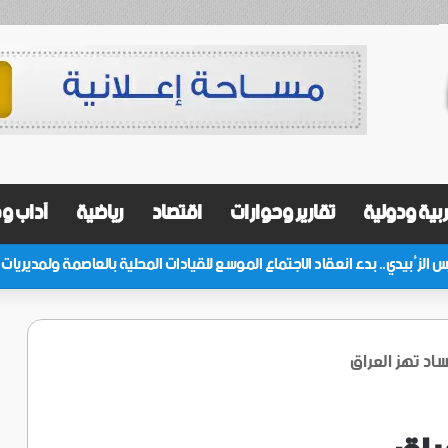
بية ودولية
تقارير وحوارات
اقتصاد
رياضية
آداب و
اد تهز العراق