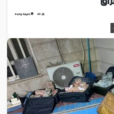
راق
60
دقيقة واحدة
طباعة