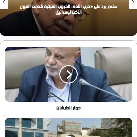
سلام يرد على «حزب الله»: الحروب العبثية قدمت العون
الأكبر لإسرائيل
حوار
الطرشان
حوار الطرشان
تظاهرة
في
العاصمة