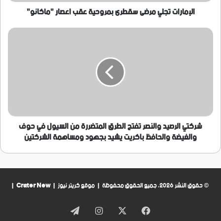
الإمارات تجلي مرضى سقطرى بمروحية عقب اعصار "ماكانو"
شركتي
الرصيد
والنصر
تفتح
الطرق
المتضررة
من
السيول
في
حوف
شركتي الرصيد والنصر تفتح الطرق المتضررة من السيول في حوف
والغيضة
والغيضة والحافظ باكريت يشيد بجهود ومساهمة الشركتين
والحافظ
باكريت
يشيد
بجهود
ومساهمة
© حقوق النشر 2026، جميع الحقوق محفوظة | موقع كريتر نيوز |
Crater New
|
الشركتين
فيسبوك
‫X
انستقرام
تيلقرام