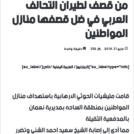
من قصف لطيران التحالف
العربي في ضل قصفها منازل
المواطنين
مايو 31, 2018
352
دقيقة واحدة
[su_label type=”info”]كريترنيوز/ العربية اليمنية /خاص[/su_label]
قامت مليشيات الحوثي الارهابية باستهداف منازل
المواطنين بمنطقة الساحه بمديرية نعمان
بالمدفعية الثقيلة
مما أدى إلى إصابة الشيخ سعيد احمد الشني وتضرر