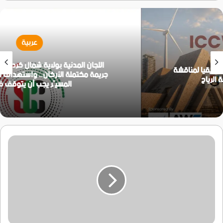
عربية
اللجان المدنية بولاية شمال كردفان: قصف المزروب
جريمة مكتملة الأركان.. واستهداف المدنيين بالطيران
المسيّر يجب أن يتوقف فورًا
الإمارات
تجلي
مرضى
سقطرى
بمروحية
عقب
اعصار
"ماكانو"