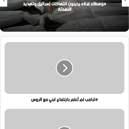
«وسطاء غزة» يدينون انتهاكات إسرائيل وتهديد
التهدئة
#ترامب
لم
أعلم
باجتماع
ابني
مع
الروس
#ترامب لم أعلم باجتماع ابني مع الروس
مدير
عام
الحد