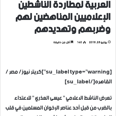
العربية لمطاردة الناشطين
الإعلاميين المناهضين لهم
وضربهم وتهديدهم
يوليو 28, 2018
140
أقل من دقيقة
[su_label type=”warning”]كريتر نيوز/ مصر /
القاهره[/su_label]
تعرض الناشط الاعلامي ” عيسى العذري ” للاعتداء
بالضرب من قبل أحد عناصر الإخوان المسلمين في قلب