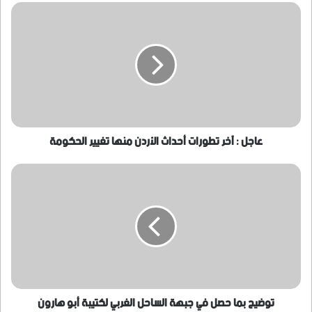
عاجل
:
آخر
تطورات
أحداث
الأردن
منها
تغيير
الحكومة
عاجل : آخر تطورات أحداث الأردن منها تغيير الحكومة
توضيح
بما
حصل
في
جبهة
الساحل
الغربي
لكتيبة
أبو
هارون
توضيح بما حصل في جبهة الساحل الغربي لكتيبة أبو هارون