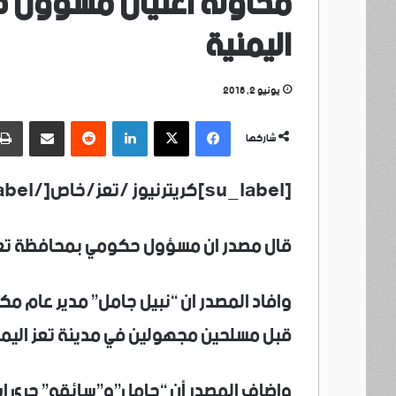
محاولة اغتيال مسؤول 
اليمنية
يونيو 2, 2018
فيسبوك
‫X
لينكدإن
مشاركة عبر البريد
شاركها
[su_label]كريترنيوز /تعز/خاص[/su_label]
قال مصدر ان مسؤول حكومي بمحافظة تعز ا
وافاد المصدر ان “نبيل جامل” مدير عام مكت
قبل مسلحين مجهولين في مدينة تعز اليمن
واضاف المصدر أن “جامل”و”سائقه” جرى إ