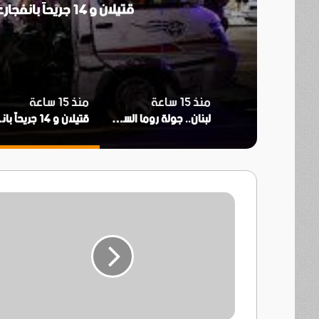
قتيلان و 14 جريحاً بانفجارعبوة داخل حافلة ركاب قرب دمشق
منذ 15 ساعة
منذ 15 ساعة
لبنان.. جولة روما السابعة بلا اختراق و«الثامنة» مطلع سبتمبر
قتيلان و 14
وكيل
وزارة
الثقافة
اليمني
..
يدعو
الاصوات
الحرة
اليمنية