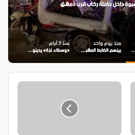
منذ يوم واحد
منذ 3 أيام
 جريحاً بانفجارعبوة داخل حافلة ركاب قرب دمشق
بينهم الضابط المشرف على قتل القوات المسلحة الجنوبية.. مقتل عدد من الضباط السعوديين في الهجمات الحوثية التي استهدفت معسكرات في العبر والوديعة ومأرب
«وسطاء غزة» يدينون انتهاكات إسرائيل وتهديد التهدئة
الرئيس
الزُبيدي
يستقبل
رئيس
وأعضاء
مجلس
إدارة
نادي
حسّان