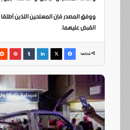
ووفق المصدر فإن المسلحين اللذين أطلقا ال
القبض عليهما.
فيسبوك
‫X
لينكدإن
بينتي
شاركها
أ
منذ 5