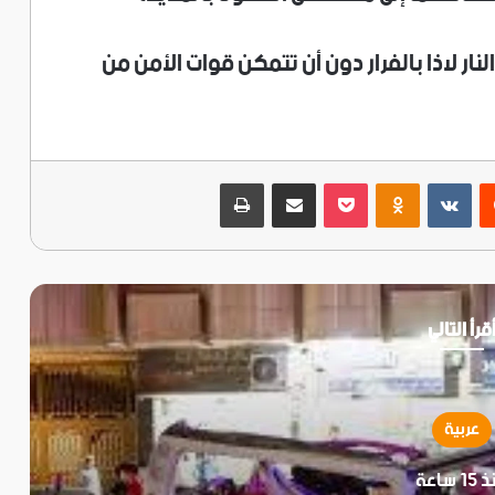
نار لاذا بالفرار دون أن تتمكن قوات الأمن من
ريست
‫Pocket
Odnoklassniki
مشاركة عبر البريد
طباعة
قرأ التالي
عربية
1 ساعة