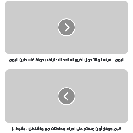
اليوم..
فرنسا
و10
دول
أخرى
تستعد
للاعتراف
بدولة
فلسطين
اليوم
اليوم.. فرنسا و10 دول أخرى تستعد للاعتراف بدولة فلسطين اليوم
كيم
جونغ
أون
منفتح
على
إجراء
محادثات
مع
واشنطن..
بشرط..!
كيم جونغ أون منفتح على إجراء محادثات مع واشنطن.. بشرط..!