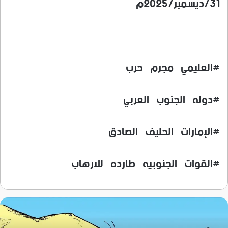
31/ديسمبر/2025م
#العليمي_مجرم_حرب
#دوله_الجنوب_العربي
#الإمارات_الحليف_الصادق
#القوات_الجنوبيه_طارده_للارهاب