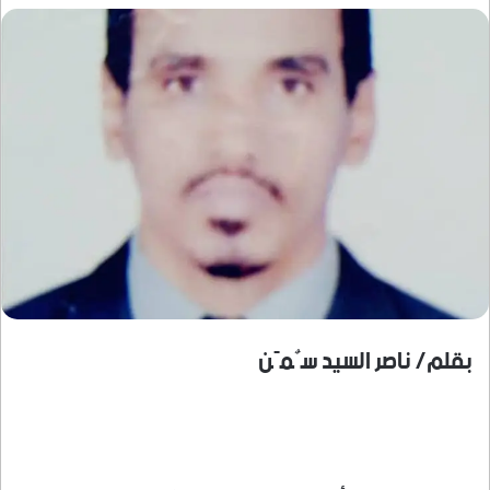
بقلم/ ناصر السيد سٌمًن