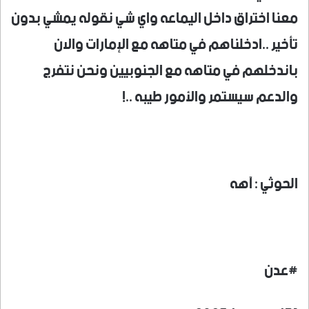
معنا اختراق داخل اليماعه واي شي نقوله يمشي بدون
تأخير ..ادخلناهم في متاهه مع الإمارات والان
باندخلهم في متاهه مع الجنوبيين ونحن نتفرج
والدعم سيستمر والأمور طيبه ..!
الحوثي : آهه
#عدن