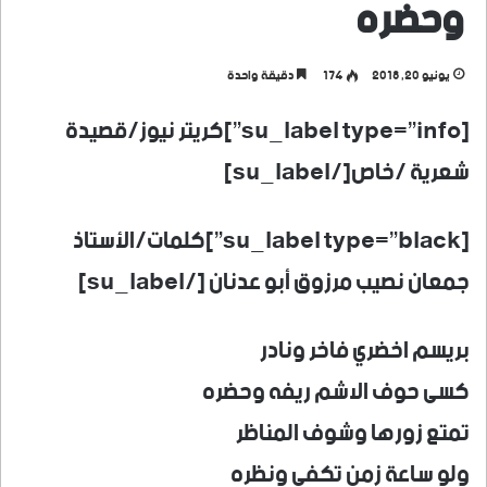
وحضره
يونيو 20, 2018
174
دقيقة واحدة
[su_label type=”info”]كريتر نيوز/قصيدة
شعرية /خاص[/su_label]
[su_label type=”black”]كلمات/الأستاذ
جمعان نصيب مرزوق أبو عدنان [/su_label]
بريسم اخضري فاخر ونادر
كسى حوف الاشم ريفه وحضره
تمتع زورها وشوف المناظر
ولو ساعة زمن تكفي ونظره