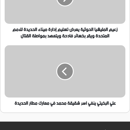
إدارة
ميناء
الحديدة
للامم
المتحدة
زعيم المليشيا الحوثية يعرض تسليم إدارة ميناء الحديدة للامم
ويقر
المتحدة ويقر بخسائر فادحة ويتعهد بمواصلة القتال
بخسائر
فادحة
علي
ويتعهد
البخيتي
بمواصلة
ينفي
القتال
اسر
شقيقة
محمد
في
معارك
مطار
الحديدة
علي البخيتي ينفي اسر شقيقة محمد في معارك مطار الحديدة