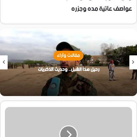
عواصف عاتية مده وجزره
مقالات وآراء
رحيل هذا الشبل.. وحديث الذكريات
زعيم
المليشيا
الحوثية
يعرض
تسليم