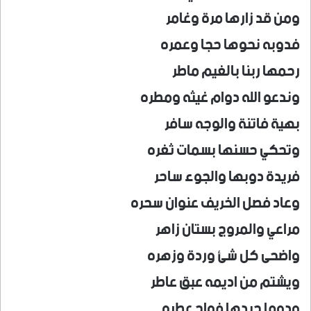
ومن قد زارها مرة وغامر
فدوبه نحوها حجا وعمره
رحمها ربنا بالغيم ماطر
وندعو الله دوام غيثه ومطره
بهية فاتنة والوجه سافر
وتحكي حسنها بسمات ثغره
فريدة دوبها والجوء ساحر
وعاد فصل الخريف عنوان سحره
مراعي والمروج بستان زاهر
واضحى كل شئ وردة وزهره
ويشتم من اديمه عبق عاطر
ودوما جيدها فواح عطره