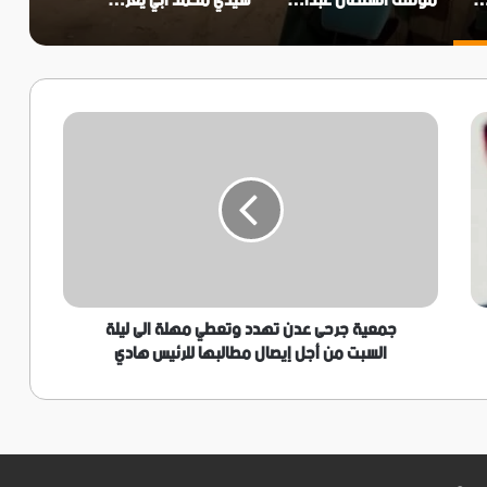
ذا الشبل.. وحديث الذكريات
موقف السلطان عبدالحميد الثاني من عروض اليهود لشراء فلسطين
سيدي محمد أبي يعزى ويهدى آل الأساوي البكري.. قطب زاوية آسا وأحد أعلام الجنوب المغربي في القرن السابع الهجري
جمعية
جرحى
عدن
تهدد
وتعطي
مهلة
الى
ليلة
السبت
من
جمعية جرحى عدن تهدد وتعطي مهلة الى ليلة
أجل
السبت من أجل إيصال مطالبها للرئيس هادي
إيصال
مطالبها
للرئيس
هادي