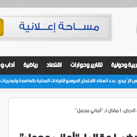
بية ودولية
تقارير وحوارات
اقتصاد
رياضية
آداب و
لارض..! مقال لـ “أماني مجمل”