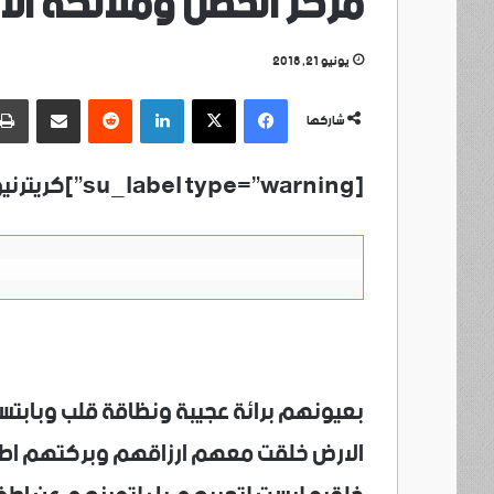
مركز الحصن وملائكة الار
يونيو 21, 2018
فيسبوك
‫X
لينكدإن
مشاركة عبر البريد
شاركها
[su_label type=”warning”]كريترنيوز /خاص[/su_label]
بعيونهم برائة عجيبة ونظاقة قلب وبابتس
الارض خلقت معهم ارزاقهم وبركتهم اطفال