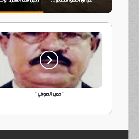
​عن أي أخلاق تتحدثون ودماء أبطالنا لم تجف
رحيل ه
"حمير
الصوفي
"
"حمير الصوفي "