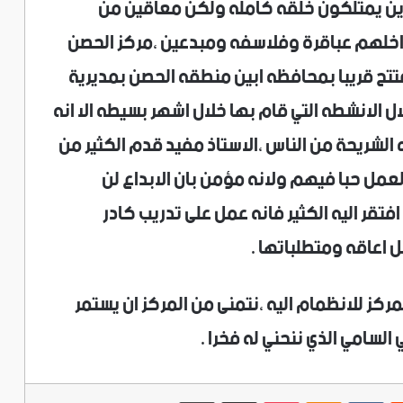
ين يمتلكون خلقه كامله ولكن معاقين من
اخلهم عباقرة وفلاسفه ومبدعين ،مركز الحصن
فتتح قريبا بمحافظه ابين منطقه الحصن بمديرية
 الانشطه التي قام بها خلال اشهر بسيطه الا انه
الشريحة من الناس ،الاستاذ مفيد قدم الكثير من
مل حبا فيهم ولانه مؤمن بان الابداع لن
تقر اليه الكثير فانه عمل على تدريب كادر
اعاقه ومتطلباتها .
مركز للانظمام اليه ،نتمنى من المركز ان يستمر
السامي الذي ننحني له فخرا .
ريست
‫Pocket
Odnoklassniki
مشاركة عبر البريد
طباعة